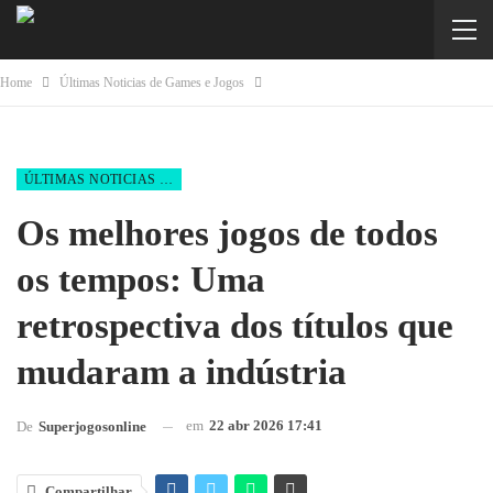
Home
Últimas Noticias de Games e Jogos
ÚLTIMAS NOTICIAS DE GAMES E JOGOS
Os melhores jogos de todos
os tempos: Uma
retrospectiva dos títulos que
mudaram a indústria
em
22 abr 2026 17:41
De
Superjogosonline
Compartilhar