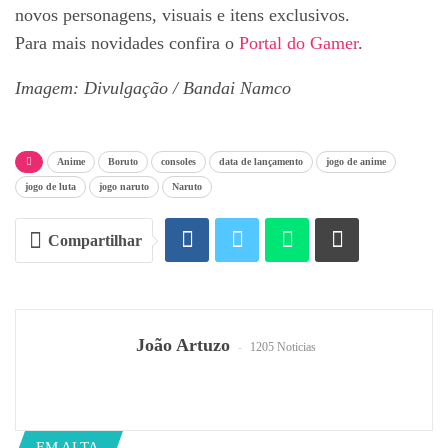
novos personagens, visuais e itens exclusivos.
Para mais novidades confira o
Portal do Gamer
.
Imagem: Divulgação / Bandai Namco
Anime
Boruto
consoles
data de lançamento
jogo de anime
jogo de luta
jogo naruto
Naruto
Compartilhar
João Artuzo
1205 Noticias
EM ALTA