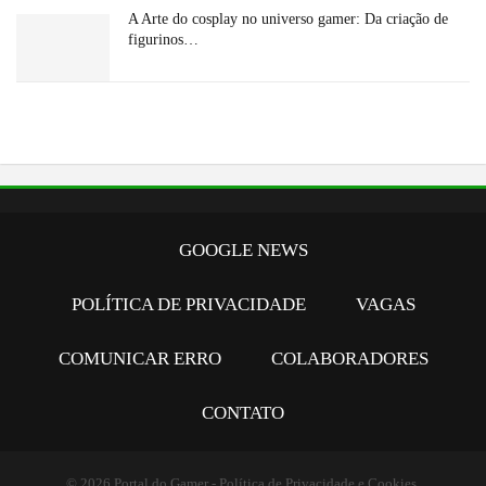
A Arte do cosplay no universo gamer: Da criação de
figurinos…
GOOGLE NEWS
POLÍTICA DE PRIVACIDADE
VAGAS
COMUNICAR ERRO
COLABORADORES
CONTATO
©️ 2026
Portal do Gamer
-
Política de Privacidade e Cookies
.