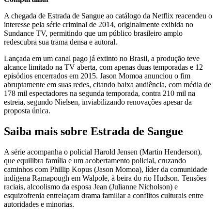
A chegada de Estrada de Sangue ao catálogo da Netflix reacendeu o
interesse pela série criminal de 2014, originalmente exibida no
Sundance TV, permitindo que um público brasileiro amplo
redescubra sua trama densa e autoral.​
Lançada em um canal pago já extinto no Brasil, a produção teve
alcance limitado na TV aberta, com apenas duas temporadas e 12
episódios encerrados em 2015. Jason Momoa anunciou o fim
abruptamente em suas redes, citando baixa audiência, com média de
178 mil espectadores na segunda temporada, contra 210 mil na
estreia, segundo Nielsen, inviabilizando renovações apesar da
proposta única.​
Saiba mais sobre Estrada de Sangue
A série acompanha o policial Harold Jensen (Martin Henderson),
que equilibra família e um acobertamento policial, cruzando
caminhos com Phillip Kopus (Jason Momoa), líder da comunidade
indígena Ramapough em Walpole, à beira do rio Hudson. Tensões
raciais, alcoolismo da esposa Jean (Julianne Nicholson) e
esquizofrenia entrelaçam drama familiar a conflitos culturais entre
autoridades e minorias.​